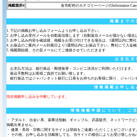
掲載箇所4
各市町村のカテゴリーページのInformation Cat
掲載までの
1. 下記の掲載お申し込みフォームよりお申し込み下さい。
2. お申し込み受付メールを自動返信致します（自動返信メールが届かない場
3. お申し込み内容を確認後、掲載をお受け付けできる場合は、1週間以内に弊
4. お振込のご案内メール到着日より1週間以内にお振込下さい。弊社にて入金
5. 掲載開始後、その旨メールにてご連絡させていただきます
お支払方
お支払方法は、銀行振込・郵便振替・コンビニ決済がご利用いただけます。
振込手数料はお客様ご負担でお願い致します。
銀行振込ではジャパンネット銀行に口座をお持ちのお客様に限り、ジャパン
情報掲載お申し込
現在掲載申し込みを中断しています。
情報掲載申請について、ご
・ アダルト、出会い系、薬事法抵触、ギャンブル、武器販売、ネットワーク
掲載出来ません。
・ 健康・美容・宗教に関するサイトは登録をご遠慮いただくことがございます
・ その他、お申し込みを頂戴致しても、当サイトの都合によりお受け致しかね