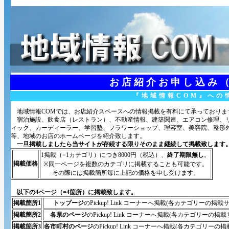
お店紹介お申し込み
『地域情報COM』への
地域情報COMでは、お店紹介スペースへの情報掲載を有料にて承っておりま
宿泊施設、飲食店（レストラン）、不動産情報、建築関連、エアコン修理、リ
ィック、カーディーラー、学習塾、フラワーショップ、理容室、美容院、整形
等、地域のお店のホームページを紹介致します。
一旦掲載しましたら当サイトが存続する限りそのまま継続して掲載致します
1掲載（=1カテゴリ）につき8000円（税込）、
終了期限無し
。
掲載価格
※同一ページを複数のカテゴリに掲載することも可能です。
その際には掲載箇所毎に上記の価格を申し受けます。
以下の4ページ（=4箇所）に掲載致します。
掲載箇所1
トップージ
のPickup! Link コーナーへ掲載(各カテゴリー
掲載箇所2
各県のページ
のPickup! Link コーナーへ掲載(各カテゴリー
掲載箇所3
各市町村のページ
のPickup! Link コーナーへ掲載(各カテゴリ