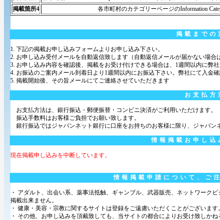
掲載箇所4
各市町村のカテゴリーページのInformation Cat
掲載までの
1. 下記の掲載お申し込みフォームよりお申し込み下さい。
2. お申し込み受付メールを自動返信致します（自動返信メールが届かない場
3. お申し込み内容を確認後、掲載をお受け付けできる場合は、1週間以内に弊
4. お振込のご案内メール到着日より1週間以内にお振込下さい。弊社にて入金
5. 掲載開始後、その旨メールにてご連絡させていただきます
お支払方
お支払方法は、銀行振込・郵便振替・コンビニ決済がご利用いただけます。
振込手数料はお客様ご負担でお願い致します。
銀行振込ではジャパンネット銀行に口座をお持ちのお客様に限り、ジャパン
情報掲載お申し込
現在掲載申し込みを中断しています。
情報掲載申請について、ご
・ アダルト、出会い系、薬事法抵触、ギャンブル、武器販売、ネットワーク
掲載出来ません。
・ 健康・美容・宗教に関するサイトは登録をご遠慮いただくことがございます
・ その他、お申し込みを頂戴致しても、当サイトの都合によりお受け致しかね