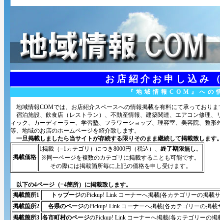
お店紹介お申し込み
『地域情報COM』への
地域情報COMでは、お店紹介スペースへの情報掲載を有料にて承っておりま
宿泊施設、飲食店（レストラン）、不動産情報、建築関連、エアコン修理、リ
ィック、カーディーラー、学習塾、フラワーショップ、理容室、美容院、整形
等、地域のお店のホームページを紹介致します。
一旦掲載しましたら当サイトが存続する限りそのまま継続して掲載致します
1掲載（=1カテゴリ）につき8000円（税込）、
終了期限無し
。
掲載価格
※同一ページを複数のカテゴリに掲載することも可能です。
その際には掲載箇所毎に上記の価格を申し受けます。
以下の4ページ（=4箇所）に掲載致します。
掲載箇所1
トップージ
のPickup! Link コーナーへ掲載(各カテゴリー
掲載箇所2
各県のページ
のPickup! Link コーナーへ掲載(各カテゴリー
掲載箇所3
各市町村のページ
のPickup! Link コーナーへ掲載(各カテゴリ