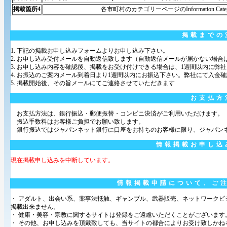
掲載箇所4
各市町村のカテゴリーページのInformation Cat
掲載までの
1. 下記の掲載お申し込みフォームよりお申し込み下さい。
2. お申し込み受付メールを自動返信致します（自動返信メールが届かない場
3. お申し込み内容を確認後、掲載をお受け付けできる場合は、1週間以内に弊
4. お振込のご案内メール到着日より1週間以内にお振込下さい。弊社にて入金
5. 掲載開始後、その旨メールにてご連絡させていただきます
お支払方
お支払方法は、銀行振込・郵便振替・コンビニ決済がご利用いただけます。
振込手数料はお客様ご負担でお願い致します。
銀行振込ではジャパンネット銀行に口座をお持ちのお客様に限り、ジャパン
情報掲載お申し込
現在掲載申し込みを中断しています。
情報掲載申請について、ご
・ アダルト、出会い系、薬事法抵触、ギャンブル、武器販売、ネットワーク
掲載出来ません。
・ 健康・美容・宗教に関するサイトは登録をご遠慮いただくことがございます
・ その他、お申し込みを頂戴致しても、当サイトの都合によりお受け致しかね