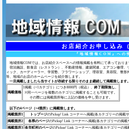
お店紹介お申し込み
『地域情報COM』への
地域情報COMでは、お店紹介スペースへの情報掲載を有料にて承っておりま
宿泊施設、飲食店（レストラン）、不動産情報、建築関連、エアコン修理、リ
ィック、カーディーラー、学習塾、フラワーショップ、理容室、美容院、整形
等、地域のお店のホームページを紹介致します。
一旦掲載しましたら当サイトが存続する限りそのまま継続して掲載致します
1掲載（=1カテゴリ）につき8000円（税込）、
終了期限無し
。
掲載価格
※同一ページを複数のカテゴリに掲載することも可能です。
その際には掲載箇所毎に上記の価格を申し受けます。
以下の4ページ（=4箇所）に掲載致します。
掲載箇所1
トップージ
のPickup! Link コーナーへ掲載(各カテゴリー
掲載箇所2
各県のページ
のPickup! Link コーナーへ掲載(各カテゴリー
掲載箇所3
各市町村のページ
のPickup! Link コーナーへ掲載(各カテゴリ